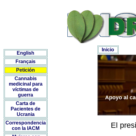
Inicio
English
Français
Petición
Cannabis
medicinal para
víctimas de
guerra
Apoyo al ca
Carta de
Pacientes de
Ucrania
Correspondencia
El pres
con la IACM