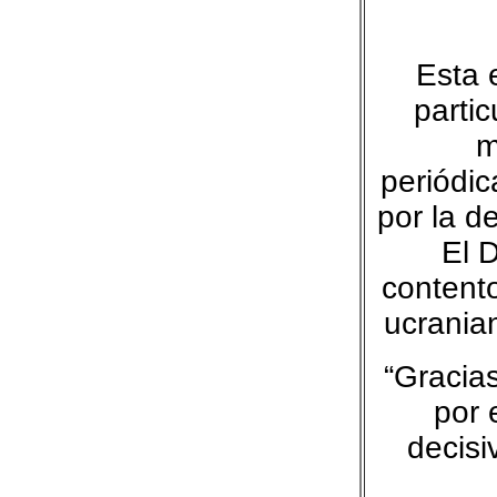
Esta 
parti
m
periódic
por la d
El 
contento
ucrania
“Gracias
por 
decisi