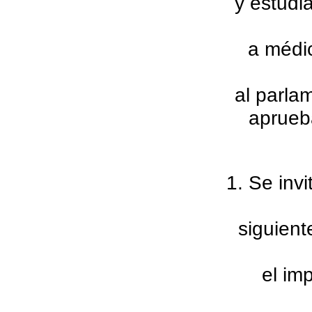
y estudi
a médic
al parla
aprueba
1. Se inv
siguient
el im