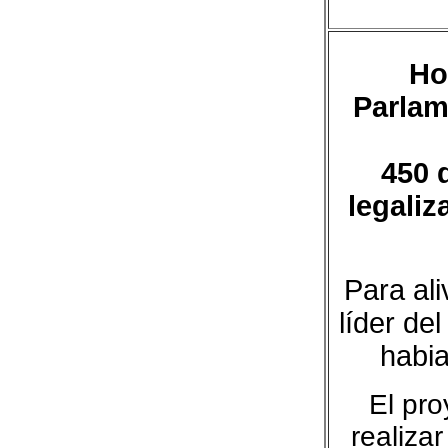
Ho
Parlam
450 
legaliz
Para al
líder del
habia
El pro
realiza