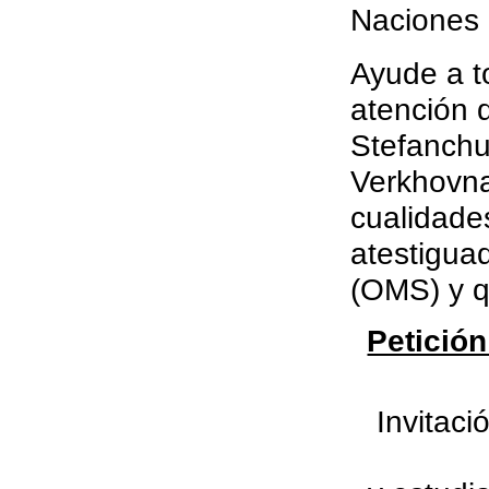
Naciones 
Ayude a t
atención q
Stefanchu
Verkhovna
cualidade
atestigua
(OMS) y q
Petición
Invitaci