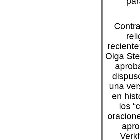
par
Contra
rel
recient
Olga Ste
aproba
dispus
una ver
en hist
los “
oracione
apro
Verk