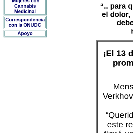
Mujeres con
“.. para
Cannabis
Medicinal
el dolor,
Correspondencia
debe
con la ONUDC
Apoyo
¡El 13 
prom
Mens
Verkhov
“Querid
este r