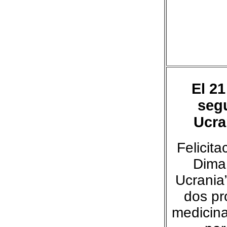
El 2
seg
Ucra
Felicit
Dima
Ucrania
dos pr
medicinal