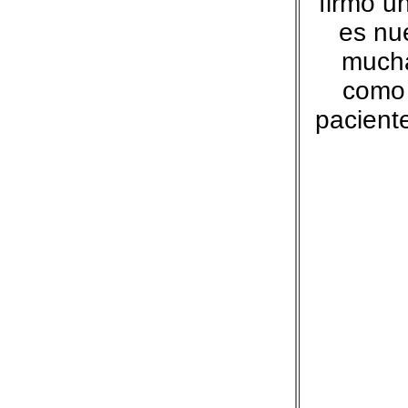
firmó u
es nue
mucha
como 
pacient