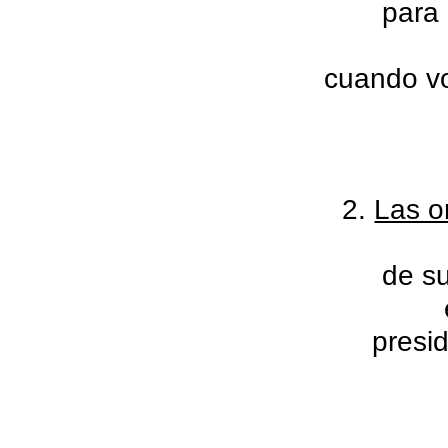
para 
cuando vo
2.
Las o
de su
presi